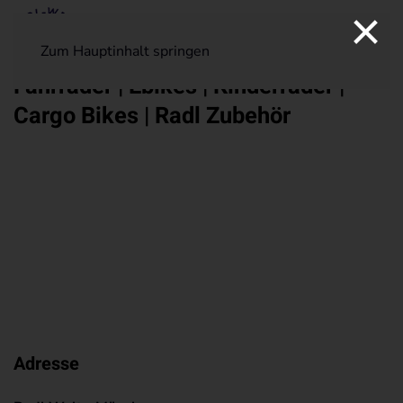
×
Zum Hauptinhalt springen
Fahrräder | Ebikes | Kinderräder |
Cargo Bikes | Radl Zubehör
Adresse