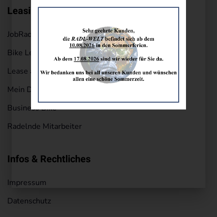
Leasingpartner
JobRad
Bike Leasing
Lease a Bike
Mein Dienstrad
Business Bike
Radelnde Mitarbeiter
Infos & Rechtliches
Impressum
Datenschutz